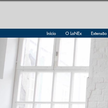
Início
O LaNEx
Extensão