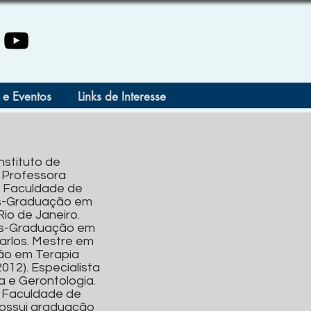
 e Eventos
Links de Interesse
nstituto de
. Professora
a Faculdade de
ós-Graduação em
io de Janeiro.
ós-Graduação em
arlos. Mestre em
ão em Terapia
012). Especialista
a e Gerontologia.
a Faculdade de
Possui graduação