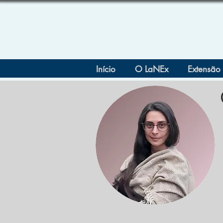
Início
O LaNEx
Extensão