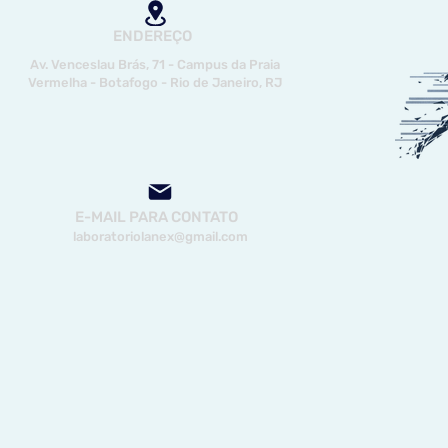
ENDEREÇO
Av. Venceslau Brás, 71 - Campus da Praia
Vermelha - Botafogo - Rio de Janeiro, RJ
E-MAIL PARA CONTATO
laboratoriolanex@gmail.com