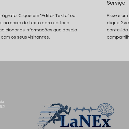
Serviço
rágrafo. Clique em "Editar Texto" ou
Esse é um 
es na caixa de texto para editar o
clique 2 v
adicionar as informações que deseja
conteúdo 
 com os seus visitantes.
compartilh
aia
 RJ