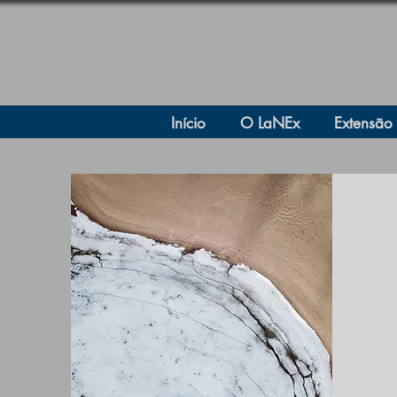
Início
O LaNEx
Extensão