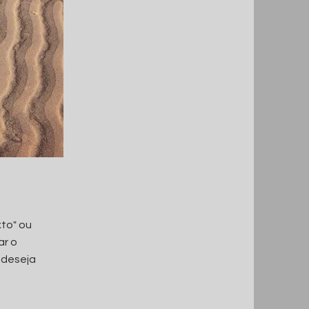
xto" ou
ar o
 deseja