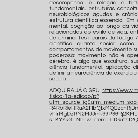
desempenho. A relação é bidire
fundamentais, estruturas conceitu
neurobiológicos agudos e crônic
estrutura científica essencial. E
mental, cognição ao longo da v
relacionados ao estilo de vida, 
determinantes neurais da fadiga. 
científico quanto social: com
comportamentos de movimento suste
poderosa: movimento não é ape
cérebro, é algo que escultura, su
ciência fundamental, aplicação clí
definir a neurociência do exercíci
século.
ADQUIRA JÁ O SEU:
https://www.m
fisico-1a-edicao/p?
utm_source=ig&utm_medium=socia
R4RbRleHRuA2FlbQIxMQBzcnRj
vFIrMgDzRN2MJJmk39P36Rj2KML
sTKYYkGTNhuw_aem_T1Gutz12