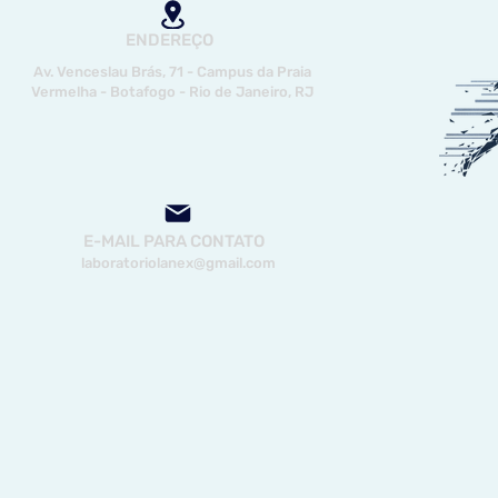
ENDEREÇO
Av. Venceslau Brás, 71 - Campus da Praia
Vermelha - Botafogo - Rio de Janeiro, RJ
E-MAIL PARA CONTATO
laboratoriolanex@gmail.com