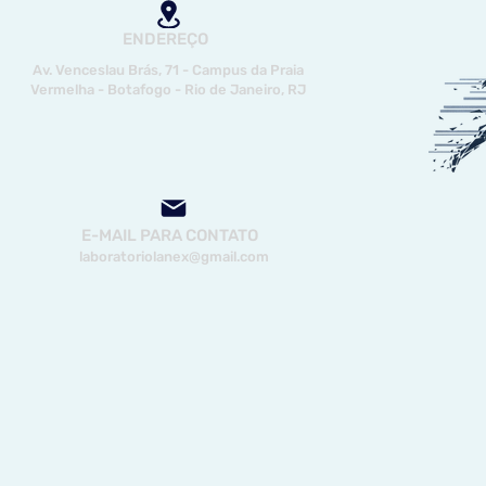
ENDEREÇO
Av. Venceslau Brás, 71 - Campus da Praia
Vermelha - Botafogo - Rio de Janeiro, RJ
E-MAIL PARA CONTATO
laboratoriolanex@gmail.com