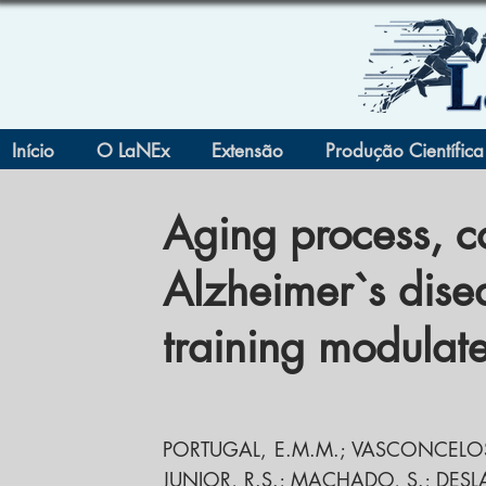
Início
O LaNEx
Extensão
Produção Científica
Aging process, c
Alzheimer`s dise
training modulat
PORTUGAL, E.M.M.; VASCONCELOS, 
JUNIOR, R.S.; MACHADO, S.; DESL